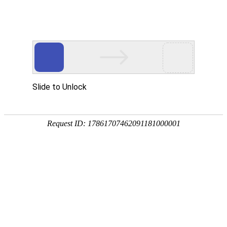
网站首页
协会简介
协会动
行业关注
中爆信息
发
治安管理