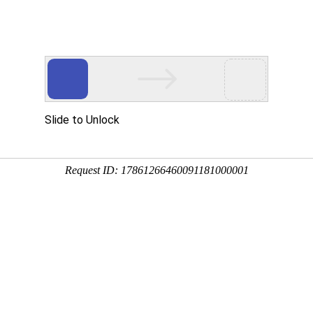
态
重要通知
行业关注
安全生产
当前位置：
首页
-
协会动态
-
重要通知
2017年爆破工程技术人员继续教
布：中国工程爆破网