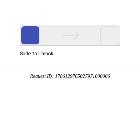
态
重要通知
行业关注
安全生产
当前位置：
首页
-
行业关注
-
中爆信息
解增林秘书长参加2017年度全
布：河北省工程爆破协会