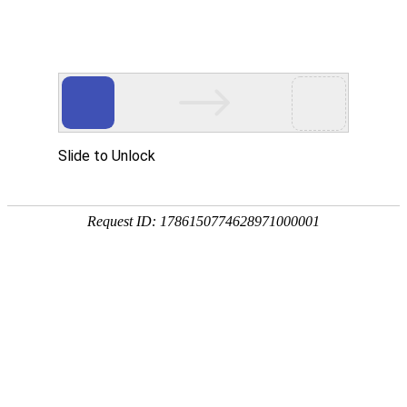
网站首页
协会简介
协会动
行业关注
中爆信息
发
治安管理