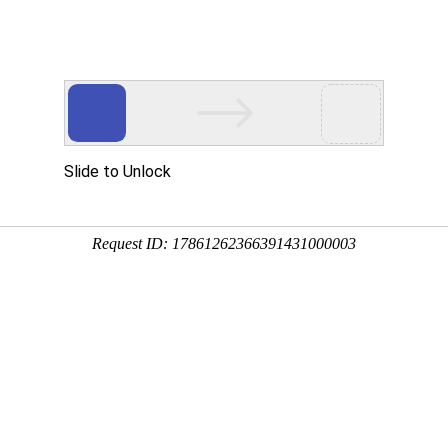
态
重要通知
行业关注
安全生产
当前位置：
首页
-
协会动态
-
重要通知
布：关于举办2024年度河北省爆破工程技术人员继续教育培训班（第三