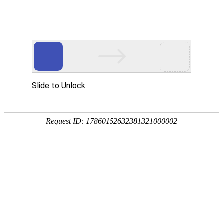
网站首页
协会简介
协会动
行业关注
中爆信息
发
治安管理